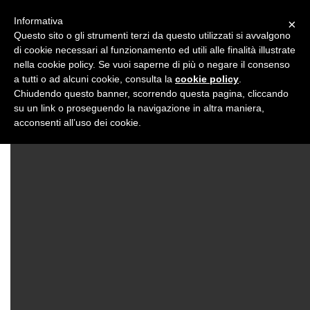
Informativa
×
Questo sito o gli strumenti terzi da questo utilizzati si avvalgono
di cookie necessari al funzionamento ed utili alle finalità illustrate
WHO I AM
BOOK
UNIVERSITIES VISITED
SERVICES
nella cookie policy. Se vuoi saperne di più o negare il consenso
BLOG
FAQ
CONTACT
a tutti o ad alcuni cookie, consulta la
cookie policy
.
EN
Chiudendo questo banner, scorrendo questa pagina, cliccando
su un link o proseguendo la navigazione in altra maniera,
acconsenti all’uso dei cookie.