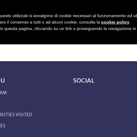
uesto utilizzati si avvalgono di cookie necessari al funzionamento ed utili 
OOK
UNIVERSITIES VISITED
SERVICES
BLOG
FAQ
CONTACT
are il consenso a tutti o ad alcuni cookie, consulta la
cookie policy
.
 questa pagina, cliccando su un link o proseguendo la navigazione in a
NU
SOCIAL
 AM
SITIES VISITED
CES