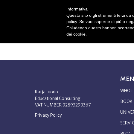
Informativa
Questo sito o gli strumenti terzi da q
WHO I AM
B
policy. Se vuoi saperne di più o neg
Chiudendo questo banner, scorrendo
dei cookie.
ME
WHO I
Katja Iuorio
Educational Consulting
BOOK
VAT NUMBER 02893290367
UNIVER
Privacy Policy
SERVI
BLOG