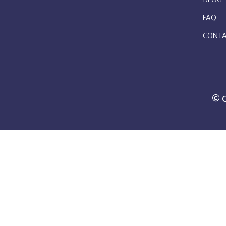
FAQ
CONT
© C