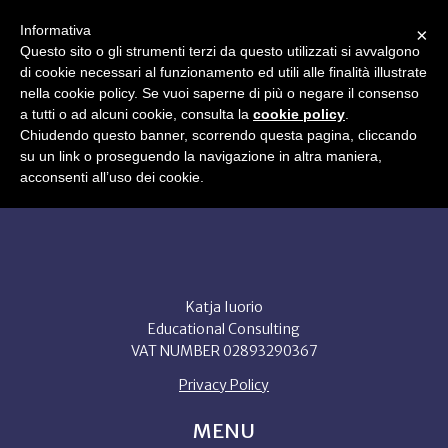
Informativa
×
Questo sito o gli strumenti terzi da questo utilizzati si avvalgono
di cookie necessari al funzionamento ed utili alle finalità illustrate
WHO I AM
BOOK
UNIVERSITIES VISITED
SERVICES
nella cookie policy. Se vuoi saperne di più o negare il consenso
BLOG
FAQ
CONTACT
a tutti o ad alcuni cookie, consulta la
cookie policy
.
EN
Chiudendo questo banner, scorrendo questa pagina, cliccando
su un link o proseguendo la navigazione in altra maniera,
acconsenti all’uso dei cookie.
Katja Iuorio
Educational Consulting
VAT NUMBER 02893290367
Privacy Policy
MENU