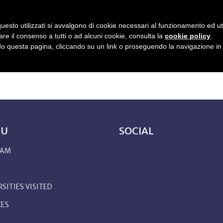
uesto utilizzati si avvalgono di cookie necessari al funzionamento ed utili 
OOK
UNIVERSITIES VISITED
SERVICES
BLOG
FAQ
CONTACT
are il consenso a tutti o ad alcuni cookie, consulta la
cookie policy
.
 questa pagina, cliccando su un link o proseguendo la navigazione in a
NU
SOCIAL
 AM
SITIES VISITED
CES