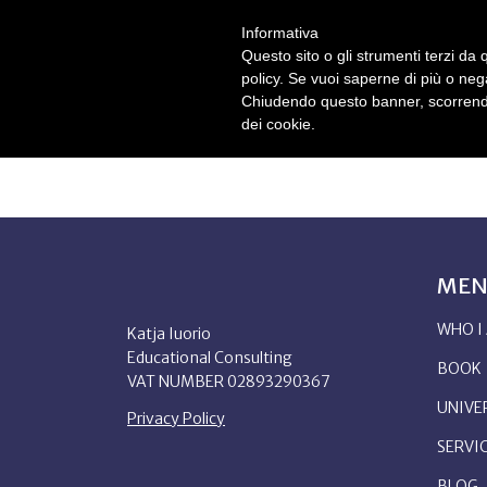
Informativa
Questo sito o gli strumenti terzi da q
WHO I AM
B
policy. Se vuoi saperne di più o neg
Chiudendo questo banner, scorrendo
dei cookie.
ME
WHO I
Katja Iuorio
Educational Consulting
BOOK
VAT NUMBER 02893290367
UNIVER
Privacy Policy
SERVI
BLOG