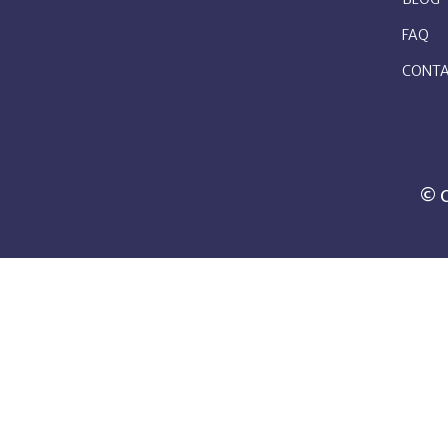
FAQ
CONT
© C