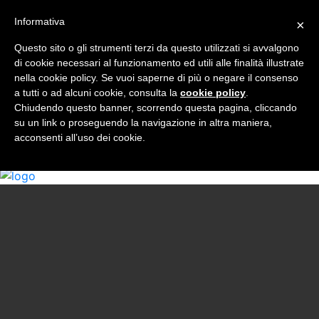
Informativa
×
Who I am
Book
Questo sito o gli strumenti terzi da questo utilizzati si avvalgono
Universities Visited
di cookie necessari al funzionamento ed utili alle finalità illustrate
Services
nella cookie policy. Se vuoi saperne di più o negare il consenso
a tutti o ad alcuni cookie, consulta la
Blog
cookie policy
.
Chiudendo questo banner, scorrendo questa pagina, cliccando
Faq
su un link o proseguendo la navigazione in altra maniera,
Contact
acconsenti all’uso dei cookie.
EN