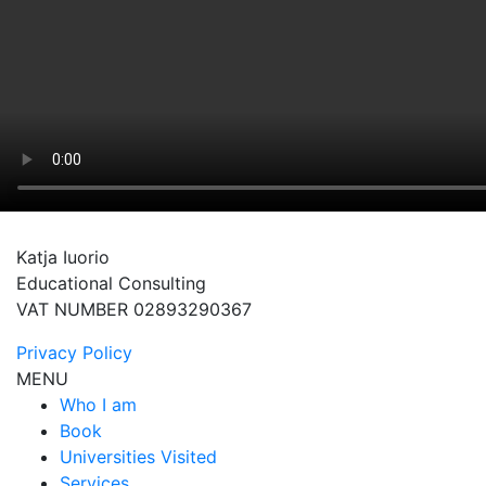
Katja Iuorio
Educational Consulting
VAT NUMBER 02893290367
Privacy Policy
MENU
Who I am
Book
Universities Visited
Services