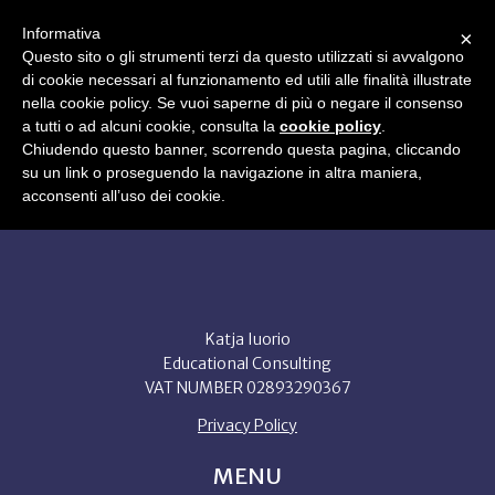
Informativa
×
Questo sito o gli strumenti terzi da questo utilizzati si avvalgono
di cookie necessari al funzionamento ed utili alle finalità illustrate
WHO I AM
BOOK
UNIVERSITIES VISITED
SERVICES
nella cookie policy. Se vuoi saperne di più o negare il consenso
BLOG
FAQ
CONTACT
a tutti o ad alcuni cookie, consulta la
cookie policy
.
EN
Chiudendo questo banner, scorrendo questa pagina, cliccando
su un link o proseguendo la navigazione in altra maniera,
acconsenti all’uso dei cookie.
Katja Iuorio
Educational Consulting
VAT NUMBER 02893290367
Privacy Policy
MENU