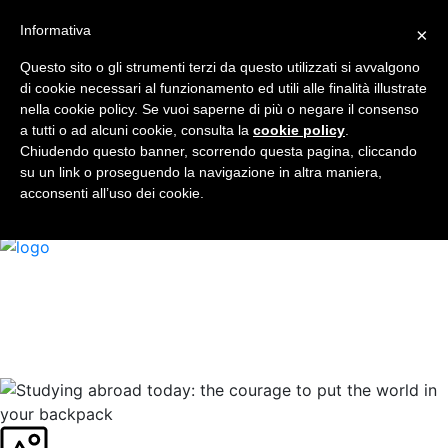
Informativa
×
Who I am
Book
Questo sito o gli strumenti terzi da questo utilizzati si avvalgono
Universities Visited
di cookie necessari al funzionamento ed utili alle finalità illustrate
Services
nella cookie policy. Se vuoi saperne di più o negare il consenso
a tutti o ad alcuni cookie, consulta la
Blog
cookie policy
.
Chiudendo questo banner, scorrendo questa pagina, cliccando
Faq
su un link o proseguendo la navigazione in altra maniera,
Contact
acconsenti all’uso dei cookie.
EN