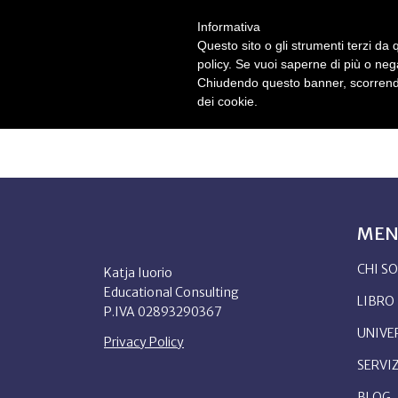
Informativa
Questo sito o gli strumenti terzi da q
CHI SONO
L
policy. Se vuoi saperne di più o neg
Chiudendo questo banner, scorrendo
dei cookie.
ME
CHI S
Katja Iuorio
Educational Consulting
LIBRO
P.IVA 02893290367
UNIVE
Privacy Policy
SERVIZ
BLOG