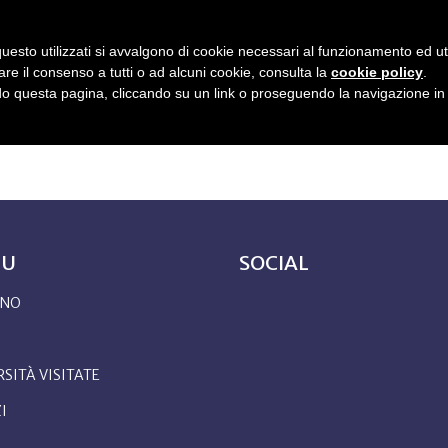
uesto utilizzati si avvalgono di cookie necessari al funzionamento ed utili 
IBRO
UNIVERSITÀ VISITATE
SERVIZI
BLOG
FAQ
CONTATTI
are il consenso a tutti o ad alcuni cookie, consulta la
cookie policy
.
 questa pagina, cliccando su un link o proseguendo la navigazione in a
NU
SOCIAL
ONO
RSITÀ VISITATE
I