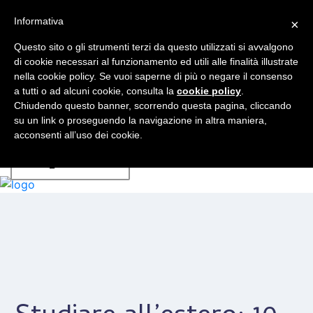
Informativa
×
Chi sono
Libro
Questo sito o gli strumenti terzi da questo utilizzati si avvalgono
Università Visitate
di cookie necessari al funzionamento ed utili alle finalità illustrate
Servizi
nella cookie policy. Se vuoi saperne di più o negare il consenso
a tutti o ad alcuni cookie, consulta la
Blog
cookie policy
.
Chiudendo questo banner, scorrendo questa pagina, cliccando
Faq
su un link o proseguendo la navigazione in altra maniera,
Contatti
acconsenti all’uso dei cookie.
IT