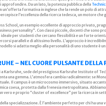
 approfondire. Da un lato, la potenza pubblica della
Technic
un’offerta formativa in inglese che la rende un polo di attra
rcepisce l’eccellenza della ricerca tedesca, un motore che gir
iness School, un esempio eccellente di approccio privato, pra
business personality”. Con classi piccole, docenti che sono pr
 ideale per studenti che cercano flessibilità e un forte orie
rcorsi paralleli e di altissimo livello. L’approccio è incredib
dello si adatta meglio alla personalità di uno studente è un a
RUHE – NEL CUORE PULSANTE DELLA 
i a Karlsruhe, sede del prestigioso Karlsruhe Institute of Te
senta una gemma. L’atmosfera cambia radicalmente: se Mona
tuale. Il campus è un microcosmo immersivo, situato accanto a
ca coesa, protetta dalla frenesia metropolitana. Abbiamo p
n vero e proprio “cluster of excellence” per la ricerca in setto
della specializzazione. È l’ambiente perfetto per chi ha una v