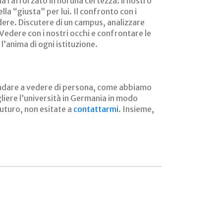
 rafforzato in noi una certezza: il nostro
la “giusta” per lui. Il confronto con i
ere. Discutere di un campus, analizzare
Vedere con i nostri occhi e confrontare le
l’anima di ogni istituzione.
er andare a vedere di persona, come abbiamo
gliere l’università in Germania in modo
uturo, non esitate a
contattarmi
. Insieme,