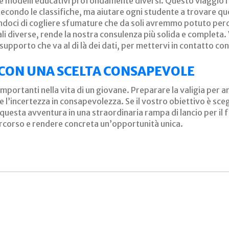
e modelli educativi profondamente diversi. Questo viaggio ha
secondo le classifiche, ma aiutare ogni studente a trovare quel
ndoci di cogliere sfumature che da soli avremmo potuto perd
i diverse, rende la nostra consulenza più solida e completa. 
supporto che va al di là dei dati, per mettervi in contatto con 
 CON UNA SCELTA CONSAPEVOLE
iù importanti nella vita di un giovane. Preparare la valigia p
e l’incertezza in consapevolezza. Se il vostro obiettivo è sce
uesta avventura in una straordinaria rampa di lancio per il f
rcorso e rendere concreta un’opportunità unica.