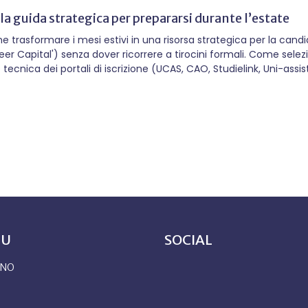
 la guida strategica per prepararsi durante l’estate
asformare i mesi estivi in una risorsa strategica per la candida
r Capital') senza dover ricorrere a tirocini formali. Come selezi
tecnica dei portali di iscrizione (UCAS, CAO, Studielink, Uni-assi
so settembre, mi arrivano decine di telefonate che iniziano qu
a candidatura universitaria all'estero". Durante l’estate, mentre
a. Poi arriva settembre: i...
NU
SOCIAL
ONO