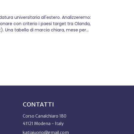
La tua strada: c
tura universitaria all'estero. Analizzeremo:
Il prossimo 10 lugli
onare con criterio i paesi target tra Olanda,
tra i 16 e i 18 ann
st). Una tabella di marcia chiara, mese per
riguardo il mazzo d
asi sempre allo stesso modo: "Abbiamo
studio, soprattutto 
 la scuola è ferma, il tempo sembra dilatarsi
verità è che, quando
Scopri di più
CONTATTI
Corso Canalchiaro 180
41121 Modena - Italy
katjaiuorio@gmail.com