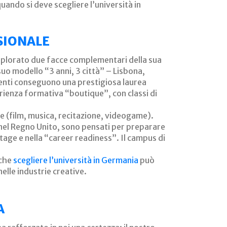
ando si deve scegliere l’università in
SSIONALE
 esplorato due facce complementari della sua
suo modello “3 anni, 3 città” – Lisbona,
udenti conseguono una prestigiosa laurea
rienza formativa “boutique”, con classi di
ve (film, musica, recitazione, videogame).
i nel Regno Unito, sono pensati per preparare
stage e nella “career readiness”. Il campus di
 che
scegliere l’università in Germania
può
nelle industrie creative.
A