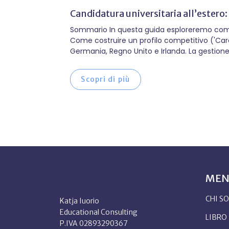
Candidatura universitaria all’estero:
Sommario In questa guida esploreremo come tr
Come costruire un profilo competitivo ('Caree
Germania, Regno Unito e Irlanda. La gestione 
mese, da luglio a settembre. Ogni anno, ver
scoperto troppo tardi tutte le scadenze per l
Scopri di più
e l'idea di pensare all'università appare lontan
ME
CHI S
Katja Iuorio
Educational Consulting
LIBRO
P.IVA 02893290367