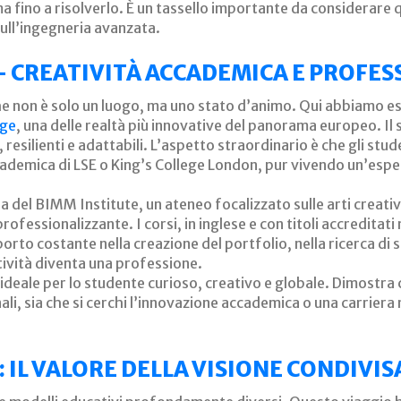
ino a risolverlo. È un tassello importante da considerare qu
sull’ingegneria avanzata.
 – CREATIVITÀ ACCADEMICA E PROFE
à che non è solo un luogo, ma uno stato d’animo. Qui abbiamo
ege
, una delle realtà più innovative del panorama europeo. Il 
 resilienti e adattabili. L’aspetto straordinario è che gli st
cademica di LSE o King’s College London, pur vivendo un’espe
ia del BIMM Institute, un ateneo focalizzato sulle arti creati
ofessionalizzante. I corsi, in inglese e con titoli accreditat
orto costante nella creazione del portfolio, nella ricerca di 
tività diventa una professione.
deale per lo studente curioso, creativo e globale. Dimostra
ali, sia che si cerchi l’innovazione accademica o una carriera 
O: IL VALORE DELLA VISIONE CONDIVIS