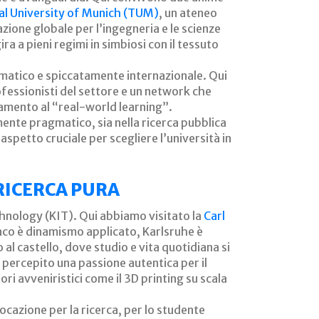
al University of Munich (TUM)
, un ateneo
zione globale per l’ingegneria e le scienze
a a pieni regimi in simbiosi con il tessuto
gmatico e spiccatamente internazionale. Qui
ofessionisti del settore e un network che
ntamento al “real-world learning”.
ilmente pragmatico, sia nella ricerca pubblica
spetto cruciale per scegliere l’università in
RICERCA PURA
chnology (KIT). Qui abbiamo visitato la
Carl
co è dinamismo applicato, Karlsruhe è
l castello, dove studio e vita quotidiana si
ercepito una passione autentica per il
ri avveniristici come il 3D printing su scala
ocazione per la ricerca, per lo studente