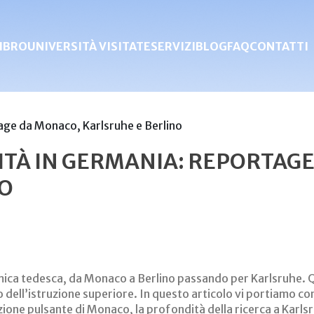
IBRO
UNIVERSITÀ VISITATE
SERVIZI
BLOG
FAQ
CONTATTI
SITÀ IN GERMANIA: REPORTAG
NO
ica tedesca, da Monaco a Berlino passando per Karlsruhe. Que
ell’istruzione superiore. In questo articolo vi portiamo con n
ione pulsante di Monaco, la profondità della ricerca a Karlsru