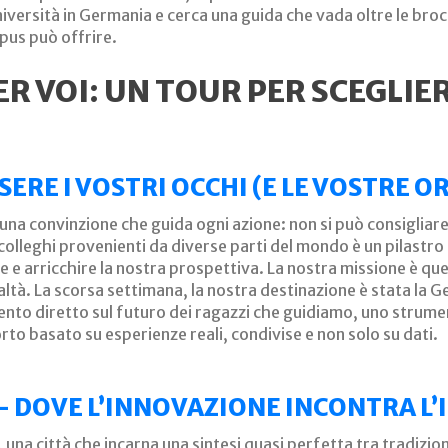
iversità in Germania e cerca una guida che vada oltre le broc
pus può offrire.
ER VOI: UN TOUR PER SCEGLIER
SSERE I VOSTRI OCCHI (E LE VOSTRE 
 una convinzione che guida ogni azione: non si può consigliare
i colleghi provenienti da diverse parti del mondo è un pilast
e arricchire la nostra prospettiva. La nostra missione è quell
altà. La scorsa settimana, la nostra destinazione è stata la 
ento diretto sul futuro dei ragazzi che guidiamo, uno strume
rto basato su esperienze reali, condivise e non solo su dati.
– DOVE L’INNOVAZIONE INCONTRA L
a, una città che incarna una sintesi quasi perfetta tra tradi