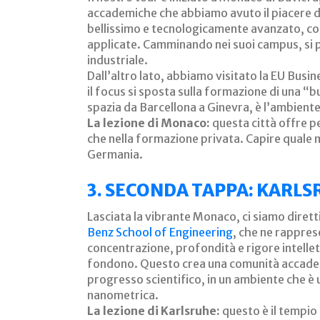
accademiche che abbiamo avuto il piacere di
bellissimo e tecnologicamente avanzato, con 
applicate. Camminando nei suoi campus, si pe
industriale.
Dall’altro lato, abbiamo visitato la EU Bus
il focus si sposta sulla formazione di una “
spazia da Barcellona a Ginevra, è l’ambiente
La lezione di Monaco:
questa città offre pe
che nella formazione privata. Capire quale mo
Germania.
3. SECONDA TAPPA: KARLS
Lasciata la vibrante Monaco, ci siamo dirett
Benz School of Engineering
, che ne rappre
concentrazione, profondità e rigore intellet
fondono. Questo crea una comunità accademi
progresso scientifico, in un ambiente che è u
nanometrica.
La lezione di Karlsruhe:
questo è il tempio 