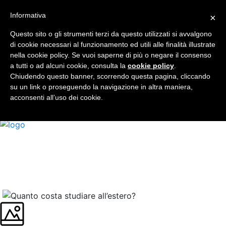
Informativa
×
Chi sono
Libro
Questo sito o gli strumenti terzi da questo utilizzati si avvalgono
Università Visitate
di cookie necessari al funzionamento ed utili alle finalità illustrate
Servizi
nella cookie policy. Se vuoi saperne di più o negare il consenso
a tutti o ad alcuni cookie, consulta la
Blog
cookie policy
.
Chiudendo questo banner, scorrendo questa pagina, cliccando
Faq
su un link o proseguendo la navigazione in altra maniera,
Contatti
acconsenti all’uso dei cookie.
IT