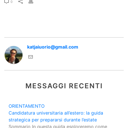
0
katjaiuorio@gmail.com
MESSAGGI RECENTI
ORIENTAMENTO
OR
Candidatura universitaria all’estero: la guida
La t
strategica per prepararsi durante l’estate
univ
Sommario In questa guida esploreremo come
dall