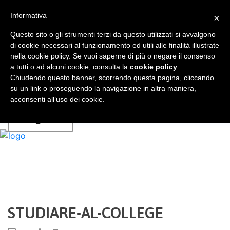
Informativa
×
Chi sono
Libro
Questo sito o gli strumenti terzi da questo utilizzati si avvalgono
Università Visitate
di cookie necessari al funzionamento ed utili alle finalità illustrate
Servizi
nella cookie policy. Se vuoi saperne di più o negare il consenso
a tutti o ad alcuni cookie, consulta la
Blog
cookie policy
.
Chiudendo questo banner, scorrendo questa pagina, cliccando
Faq
su un link o proseguendo la navigazione in altra maniera,
Contatti
acconsenti all’uso dei cookie.
IT
STUDIARE-AL-COLLEGE