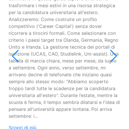
trasformare i mesi estivi in una risorsa strategica
Il p
per la candidatura universitaria all'estero.
FAR
Analizzeremo: Come costruire un profilo
una
competitivo ('Career Capital') senza dover
rag
ricorrere a tirocini formali. Come selezionare con
una
criterio i paesi target tra Olanda, Germania, Regno
cre
Unito e Irlanda. La gestione tecnica dei portali di
sca
iscrizione (UCAS, CAO, Studielink, Uni-assist). Una
dura
tabella di marcia chiara, mese per mese, da luglio
una
a settembre. Ogni anno, verso settembre, mi
nel 
arrivano decine di telefonate che iniziano quasi
str
sempre allo stesso modo: "Abbiamo scoperto
asp
troppo tardi tutte le scadenze per la candidatura
Ma l
universitaria all'estero". Durante l’estate, mentre la
univ
scuola è ferma, il tempo sembra dilatarsi e l'idea di
Scop
pensare all'università appare lontana. Poi arriva
settembre: i...
Scopri di più