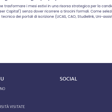
asformare i mesi estivi in una risorsa strategica per la candida
r Capital') senza dover ricorrere a tirocini formali. Come selezi
tecnica dei portali di iscrizione (UCAS, CAO, Studielink, Uni-assi
so settembre, mi arrivano decine di telefonate che iniziano qu
a candidatura universitaria all'estero". Durante l’estate, mentre
a. Poi arriva settembre: i...
NU
SOCIAL
ONO
RSITÀ VISITATE